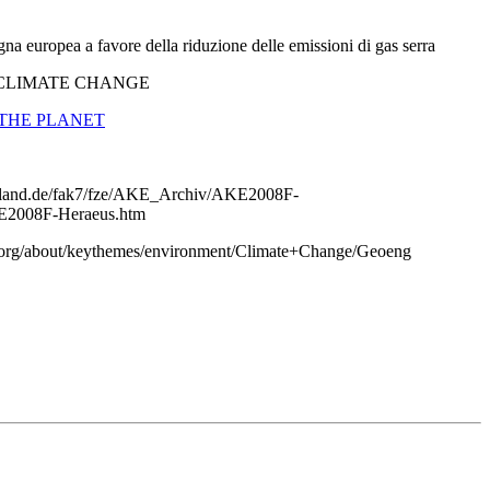
na europea a favore della riduzione delle emissioni di gas serra
CLIMATE CHANGE
THE PLANET
arland.de/fak7/fze/AKE_Archiv/AKE2008F-
E2008F-Heraeus.htm
.org/about/keythemes/environment/Climate+Change/Geoeng