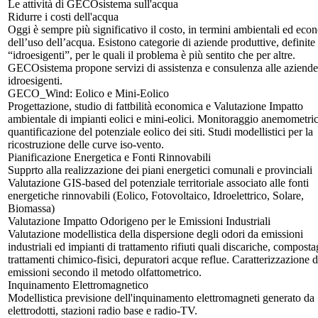
Le attività di GECOsistema sull'acqua
Ridurre i costi dell'acqua
Oggi è sempre più significativo il costo, in termini ambientali ed eco
dell’uso dell’acqua. Esistono categorie di aziende produttive, definite
“idroesigenti”, per le quali il problema è più sentito che per altre.
GECOsistema propone servizi di assistenza e consulenza alle aziende
idroesigenti.
GECO_Wind: Eolico e Mini-Eolico
Progettazione, studio di fattbilità economica e Valutazione Impatto
ambientale di impianti eolici e mini-eolici. Monitoraggio anemometri
quantificazione del potenziale eolico dei siti. Studi modellistici per la
ricostruzione delle curve iso-vento.
Pianificazione Energetica e Fonti Rinnovabili
Supprto alla realizzazione dei piani energetici comunali e provinciali
Valutazione GIS-based del potenziale territoriale associato alle fonti
energetiche rinnovabili (Eolico, Fotovoltaico, Idroelettrico, Solare,
Biomassa)
Valutazione Impatto Odorigeno per le Emissioni Industriali
Valutazione modellistica della dispersione degli odori da emissioni
industriali ed impianti di trattamento rifiuti quali discariche, composta
trattamenti chimico-fisici, depuratori acque reflue. Caratterizzazione d
emissioni secondo il metodo olfattometrico.
Inquinamento Elettromagnetico
Modellistica previsione dell'inquinamento elettromagneti generato da
elettrodotti, stazioni radio base e radio-TV.