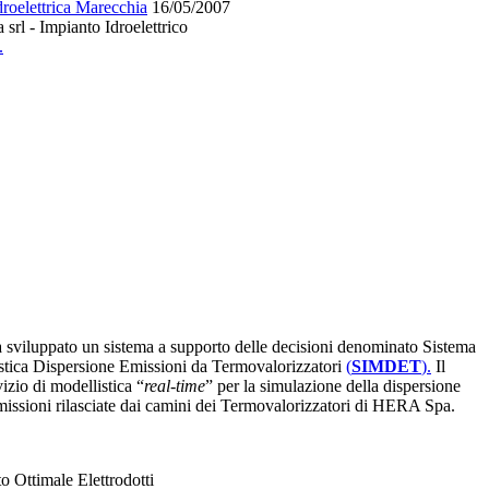
roelettrica Marecchia
16/05/2007
rl - Impianto Idroelettrico
.
 sviluppato
un
sistema a supporto delle decisioni denominato Sistema
istica Dispersione Emissioni da Termovalorizzatori
(
SIMDET
)
.
Il
izio di modellistica “
real-time
” per la simulazione della dispersione
missioni rilasciate dai camini dei Termovalorizzatori di HERA Spa.
o Ottimale Elettrodotti