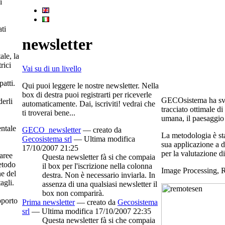
i
ti
newsletter
ale, la
rici
Vai su di un livello
atti.
Qui puoi leggere le nostre newsletter. Nella
box di destra puoi registrarti per riceverle
GECOsistema ha svil
derli
automaticamente. Dai, iscriviti! vedrai che
tracciato ottimale di
ti troverai bene...
umana, il paesaggio 
ntale
GECO_newsletter
—
creato da
La metodologia è st
Gecosistema srl
— Ultima modifica
sua applicazione a d
17/10/2007 21:25
per la valutazione d
 aree
Questa newsletter fà si che compaia
etodo
il box per l'iscrizione nella colonna
Image Processing, R
ne del
destra. Non è necessario inviarla. In
agli.
assenza di una qualsiasi newsletter il
box non comparirà.
pporto
Prima newsletter
—
creato da
Gecosistema
srl
— Ultima modifica 17/10/2007 22:35
Questa newsletter fà si che compaia