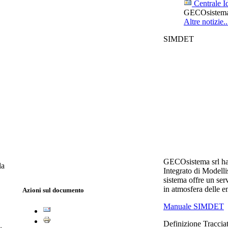
Centrale Id
GECOsistema s
Altre notizie..
SIMDET
GECOsistema srl ha
la
Integrato di Modell
sistema offre un serv
in atmosfera delle e
Azioni sul documento
Manuale SIMDET
Definizione Tracciat