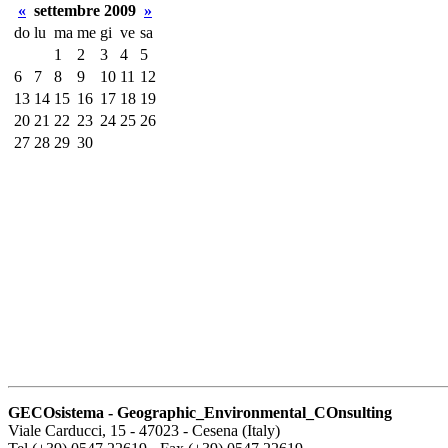
«
settembre 2009
»
do
lu
ma
me
gi
ve
sa
1
2
3
4
5
6
7
8
9
10
11
12
13
14
15
16
17
18
19
20
21
22
23
24
25
26
27
28
29
30
GECOsistema - Geographic_Environmental_COnsulting
Viale Carducci, 15 - 47023 - Cesena (Italy)