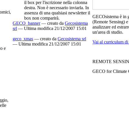
il box per l'iscrizione nella colonna
destra. Non è necessario inviarla. In
nomici,
assenza di una qualsiasi newsletter il
GECOsistema è in gr
box non comparirà.
(Remote Sensing) e d
GECO_banner
—
creato da
Gecosistema
analizzare ed estrarre
srl
— Ultima modifica 21/12/2007 15:01
un'area di studio.
geco_xmas
—
creato da
Gecosistema srl
Vai al curriculum 
— Ultima modifica 21/12/2007 15:01
co e
REMOTE SENSI
GECO for Climate
ggio,
elle