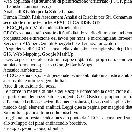
VAS applicata agli strumenti di pianificazione territoriale (PTCP, pian
urbanistici comunali ecc.)
Analisi di Rischio per la Salute Umana
Human Health Risk Assessment Analisi di Rischio per Siti Contamina
secondo le norme tecniche APAT RBCA RISK-GIS
GECO_Hydro: Mini e micro-idroelettrico
GECOsistema cura lo studio di fattibilità, lo studio di impatto ambient
progettazione e direzione dei lavori per mini- e microimpianti idroelett
Servizi di VIA per Centrali Energetiche e Termovalorizzatori
L'esperienza di GECOsistema nella valutazione complessiva degli imp
GIS, Web Mapping, Google MashUp
I servizi per chi vuole costruire mappe digitali dai propri dati, condivi
su piattaforme web-gis e su Google Earth-Maps.
Acustica Ambientale
GECOsistema dispone di personale tecnico abilitato in acustica ambie
ai sensi delle norme vigenti in Italia.
Aree di protezione dei pozzi
Le norme in materia di tutela delle acque richiedono la definizione di
di protezione dei pozzi e delle sorgenti. GECOsistema propone un m
efficiente ed efficace, scientificamente robusto, basato sull'applicazio
metodo degli elementi analitici. Leggi questa pagina per maggiori dett
Supporto ai piani anti-incendio boschivo
Leggi una proposta tecnica messa a punto da GECOsistema per il su
allo sviluppo dei piani antiincendio boschivo.
idrologia, geoidrologia, idraulica