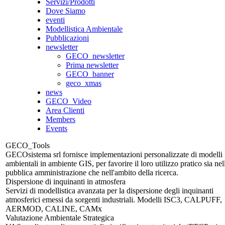
Servizi/Prodotti
Dove Siamo
eventi
Modellistica Ambientale
Pubblicazioni
newsletter
GECO_newsletter
Prima newsletter
GECO_banner
geco_xmas
news
GECO_Video
Area Clienti
Members
Events
GECO_Tools
GECOsistema srl fornisce implementazioni personalizzate di modelli
ambientali in ambiente GIS, per favorire il loro utilizzo pratico sia nel
pubblica amministrazione che nell'ambito della ricerca.
Dispersione di inquinanti in atmosfera
Servizi di modellistica avanzata per la dispersione degli inquinanti
atmosferici emessi da sorgenti industriali. Modelli ISC3, CALPUFF,
AERMOD, CALINE, CAMx
Valutazione Ambientale Strategica