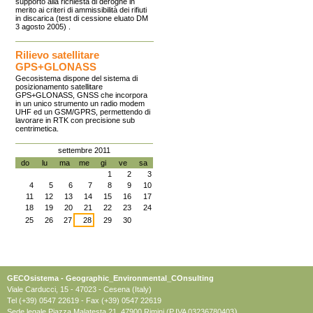
supporto alla richiesta di deroghe in
merito ai criteri di ammissibilità dei rifiuti
in discarica (test di cessione eluato DM
3 agosto 2005) .
Rilievo satellitare
GPS+GLONASS
Gecosistema dispone del sistema di
posizionamento satellitare
GPS+GLONASS, GNSS che incorpora
in un unico strumento un radio modem
UHF ed un GSM/GPRS, permettendo di
lavorare in RTK con precisione sub
centrimetica.
settembre 2011
«
»
do
lu
ma
me
gi
ve
sa
1
2
3
4
5
6
7
8
9
10
11
12
13
14
15
16
17
18
19
20
21
22
23
24
25
26
27
28
29
30
GECOsistema - Geographic_Environmental_COnsulting
Viale Carducci, 15 - 47023 - Cesena (Italy)
Tel (+39) 0547 22619 - Fax (+39) 0547 22619
)
Sede legale Piazza Malatesta 21, 47900 Rimini (P.IVA 03236780403