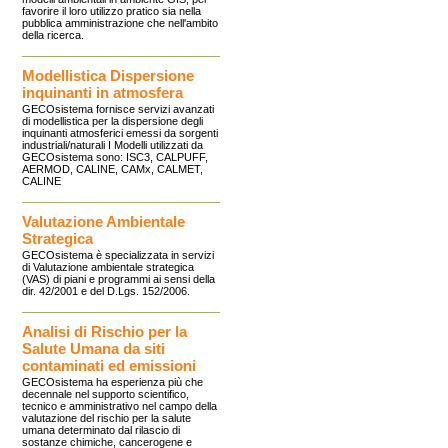
favorire il loro utilizzo pratico sia nella
pubblica amministrazione che nell'ambito
della ricerca.
Modellistica Dispersione
inquinanti in atmosfera
GECOsistema fornisce servizi avanzati
di modellistica per la dispersione degli
inquinanti atmosferici emessi da sorgenti
industriali/naturali I Modelli utilizzati da
GECOsistema sono: ISC3, CALPUFF,
AERMOD, CALINE, CAMx, CALMET,
CALINE
Valutazione Ambientale
Strategica
GECOsistema è specializzata in servizi
di Valutazione ambientale strategica
(VAS) di piani e programmi ai sensi della
dir. 42/2001 e del D.Lgs. 152/2006.
Analisi di Rischio per la
Salute Umana da siti
contaminati ed emissioni
GECOsistema ha esperienza più che
decennale nel supporto scientifico,
tecnico e amministrativo nel campo della
valutazione del rischio per la salute
umana determinato dal rilascio di
sostanze chimiche, cancerogene e