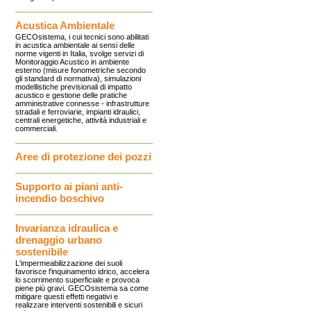
Acustica Ambientale
GECOsistema, i cui tecnici sono abilitati
in acustica ambientale ai sensi delle
norme vigenti in Italia, svolge servizi di
Monitoraggio Acustico in ambiente
esterno (misure fonometriche secondo
gli standard di normativa), simulazioni
modellistiche previsionali di impatto
acustico e gestione delle pratiche
amministrative connesse - infrastrutture
stradali e ferroviarie, impianti idraulici,
centrali energetiche, attività industriali e
commerciali.
Aree di protezione dei pozzi
Supporto ai piani anti-
incendio boschivo
Invarianza idraulica e
drenaggio urbano
sostenibile
L'impermeabilizzazione dei suoli
favorisce l'inquinamento idrico, accelera
lo scorrimento superficiale e provoca
piene più gravi. GECOsistema sa come
mitigare questi effetti negativi e
realizzare interventi sostenibili e sicuri