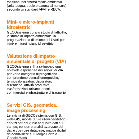
tossiche, nei diversi media ambientali
(aria, acqua, suolo e catena alimentare),
secondo gli standard APAT e RBCA.
Mini- e micro-impianti
idroelettrici
GECOsistema cura lo studio di fattibilità,
lo studio di impatto ambientale, la
progettazione e direzione dei lavori per
mini- e microimpianti idroelettrici
Valutazione di impatto
ambientale di progetti (VIA)
GECOsistema srl ha sviluppato una
notevole esperienza nei servizi di VIA
per varie categorie di progetti che
comprendono centrali energetiche,
termovalorizzatori, depuratori,
discariche, attività produttive,
trasformazioni urbane, centri
commerciali e infrastrutture di trasporto
Servizi GIS, geomatica,
image processing
Le attività di GECOsistema con GIS,
web-GIS, mobile GIS e rilievi geodetici: i
servizi per chi vuole acquisire dati sul
campo, condurre analisi avanzate dei
dati e costruire database, mappe digitali
da condividere su Google Earth o
Google Maps.