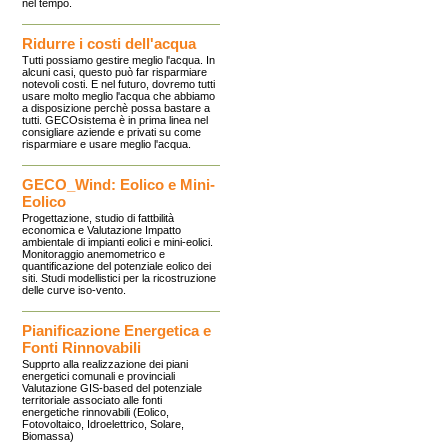
nel tempo.
Ridurre i costi dell'acqua
Tutti possiamo gestire meglio l'acqua. In
alcuni casi, questo può far risparmiare
notevoli costi. E nel futuro, dovremo tutti
usare molto meglio l'acqua che abbiamo
a disposizione perchè possa bastare a
tutti. GECOsistema è in prima linea nel
consigliare aziende e privati su come
risparmiare e usare meglio l'acqua.
GECO_Wind: Eolico e Mini-
Eolico
Progettazione, studio di fattbilità
economica e Valutazione Impatto
ambientale di impianti eolici e mini-eolici.
Monitoraggio anemometrico e
quantificazione del potenziale eolico dei
siti. Studi modellistici per la ricostruzione
delle curve iso-vento.
Pianificazione Energetica e
Fonti Rinnovabili
Supprto alla realizzazione dei piani
energetici comunali e provinciali
Valutazione GIS-based del potenziale
territoriale associato alle fonti
energetiche rinnovabili (Eolico,
Fotovoltaico, Idroelettrico, Solare,
Biomassa)