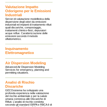
Valutazione Impatto
Odorigeno per le Emissioni
Industriali
Servizi di valutazione modellistica della
dispersione degli odori da emissioni
industriali ed impianti di trattamento rifiuti
quali discariche, compostaggio,
trattamenti chimico-fisici, depuratori
acque reflue. Caratterizzazione delle
emissioni secondo il metodo
olfattometrico.
Inquinamento
Elettromagnetico
Air Dispersion Modeling
Advanced Air Dispersion Modeling
Services for emergency, planning and
permitting situations.
Analisi di Rischio
Discariche
GECOsistema ha sviluppato una
profonda esperienza nella valutazione
del rischio ambientale e per la salute
umana connessa alle Discariche di
Rifiuti. L'analisi di rischio condotta
secondo gli standard ISRPA e RBCA è di