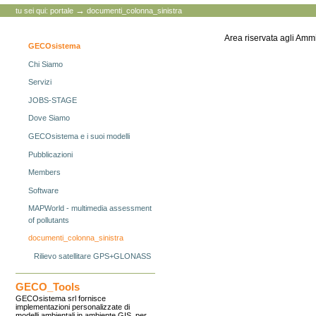
personali
→
tu sei qui:
portale
documenti_colonna_sinistra
Area riservata agli Ammin
GECOsistema
Chi Siamo
Servizi
JOBS-STAGE
Dove Siamo
GECOsistema e i suoi modelli
Pubblicazioni
Members
Software
MAPWorld - multimedia assessment
of pollutants
documenti_colonna_sinistra
Rilievo satellitare GPS+GLONASS
GECO_Tools
GECOsistema srl fornisce
implementazioni personalizzate di
modelli ambientali in ambiente GIS, per